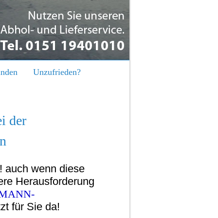
inden
Unzufrieden?
i der
nn
a! auch wenn diese
dere Herausforderung
MANN-
zt für Sie da!