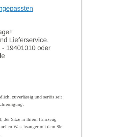
angepassten
äge!!
nd Lieferservice.
1 - 19401010 oder
de
ich, zuverlässig und seriös seit
ichreinigung.
l, der Sitze in Ihrem Fahrzeug
onellen Waschsauger mit dem Sie
.