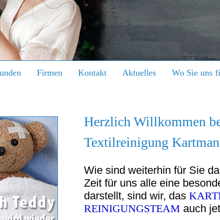
kunden
Firmen
Kontakt
Aktuelles
Wo Sie uns f
Herzlich Willkommen be
Textilreinigung Kartma
Wie sind weiterhin für Sie d
Zeit für uns alle eine beson
darstellt, sind wir, das
KART
REINIGUNGSTEAM
auch jet